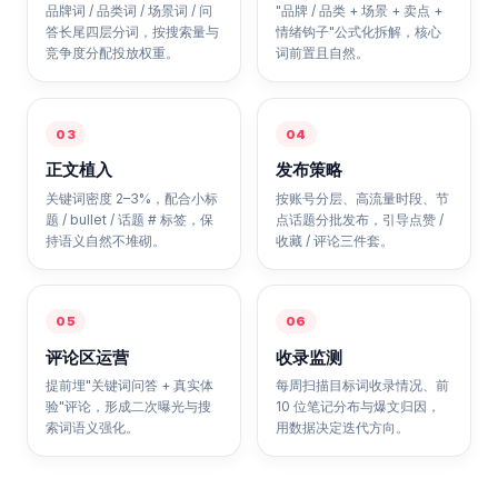
品牌词 / 品类词 / 场景词 / 问
"品牌 / 品类 + 场景 + 卖点 +
答长尾四层分词，按搜索量与
情绪钩子"公式化拆解，核心
竞争度分配投放权重。
词前置且自然。
03
04
正文植入
发布策略
关键词密度 2–3%，配合小标
按账号分层、高流量时段、节
题 / bullet / 话题 # 标签，保
点话题分批发布，引导点赞 /
持语义自然不堆砌。
收藏 / 评论三件套。
05
06
评论区运营
收录监测
提前埋"关键词问答 + 真实体
每周扫描目标词收录情况、前
验"评论，形成二次曝光与搜
10 位笔记分布与爆文归因，
索词语义强化。
用数据决定迭代方向。