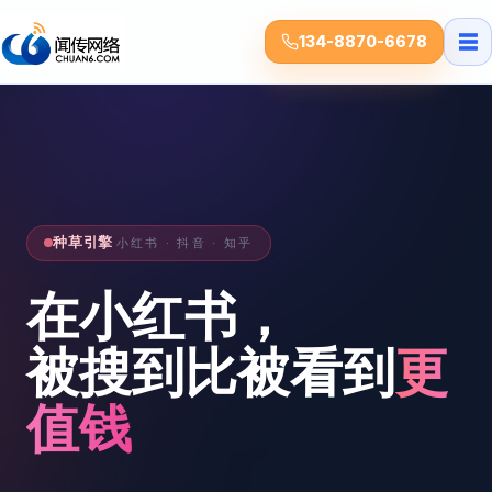
☰
134-8870-6678
种草引擎
小红书 · 抖音 · 知乎
在小红书，
被搜到比被看到
更
值钱