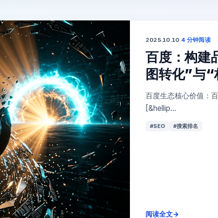
2025.10.10
·
4 分钟阅读
百度：构建
图转化”与
百度生态核心价值：百
[&hellip...
#SEO
#搜索排名
阅读全文
→