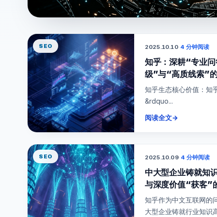
SEO
2025.10.10
·
4 分钟阅读
知乎：深耕“专业问
级”与“高质线索”
知乎生态核心价值：知
&rdquo...
阅读全文
→
SEO
2025.10.09
·
4 分钟阅读
中大型企业铸就知识
与深度价值“获客”
知乎作为中文互联网的
大型企业铸就行业知识高地