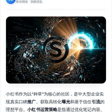
闻传网络 · 洞察团队
小红书作为以“种草”为核心的社区，是中大型企业实
现真实口碑
推广
、获取高转化
曝光
和基于信任
引流
的
理想平台。
小红书运营策略
是指通过优化笔记内容、