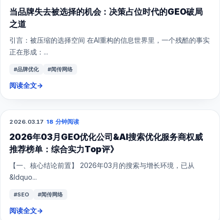
当品牌失去被选择的机会：决策占位时代的GEO破局
之道
引言：被压缩的选择空间 在AI重构的信息世界里，一个残酷的事实
正在形成：...
#品牌优化
#闻传网络
阅读全文
→
2026.03.17
·
18 分钟阅读
GEO
2026年03月GEO优化公司&AI搜索优化服务商权威
推荐榜单：综合实力Top评》
【一、核心结论前置】 2026年03月的搜索与增长环境，已从
&ldquo...
#SEO
#闻传网络
阅读全文
→