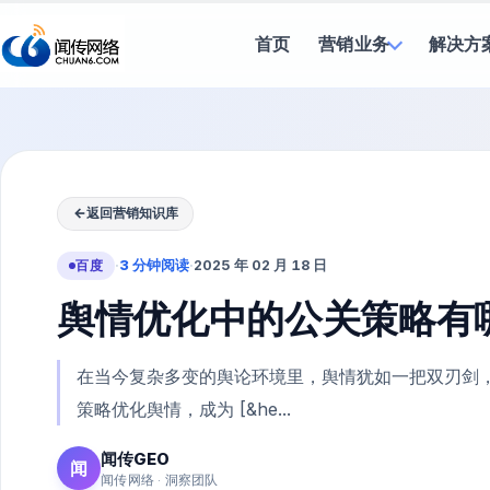
首页
营销业务
解决方
←
返回营销知识库
百度
·
3 分钟阅读
·
2025 年 02 月 18 日
舆情优化中的公关策略有
在当今复杂多变的舆论环境里，舆情犹如一把双刃剑
策略优化舆情，成为 [&he...
闻传GEO
闻
闻传网络 · 洞察团队