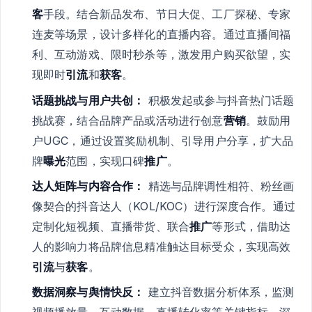
客
手段。结合新品发布、节日大促、工厂探秘、专家
连麦等场景，设计多样化的直播内容。通过直播间福
利、互动游戏、限时秒杀等，激发用户购买欲望，实
现即时
引流
和
获客
。
话题挑战与用户共创：
积极发起或参与抖音热门话题
挑战赛，结合品牌产品或活动进行创意
营销
。鼓励用
户UGC，通过设置奖励机制、引导用户分享，扩大品
牌
曝光
范围，实现口碑
推广
。
达人矩阵与内容合作：
精选与品牌调性相符、粉丝画
像契合的抖音达人（KOL/KOC）进行深度合作。通过
定制化短视频、直播带货、联合
推广
等形式，借助达
人的影响力将品牌信息精准触达目标受众，实现高效
引流
与
获客
。
数据洞察与舆情快反：
建立抖音数据分析体系，监测