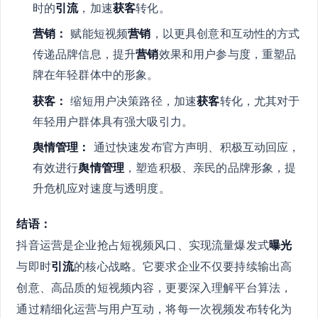
时的
引流
，加速
获客
转化。
营销：
赋能短视频
营销
，以更具创意和互动性的方式
传递品牌信息，提升
营销
效果和用户参与度，重塑品
牌在年轻群体中的形象。
获客：
缩短用户决策路径，加速
获客
转化，尤其对于
年轻用户群体具有强大吸引力。
舆情管理：
通过快速发布官方声明、积极互动回应，
有效进行
舆情管理
，塑造积极、亲民的品牌形象，提
升危机应对速度与透明度。
结语：
抖音运营是企业抢占短视频风口、实现流量爆发式
曝光
与即时
引流
的核心战略。它要求企业不仅要持续输出高
创意、高品质的短视频内容，更要深入理解平台算法，
通过精细化运营与用户互动，将每一次视频发布转化为