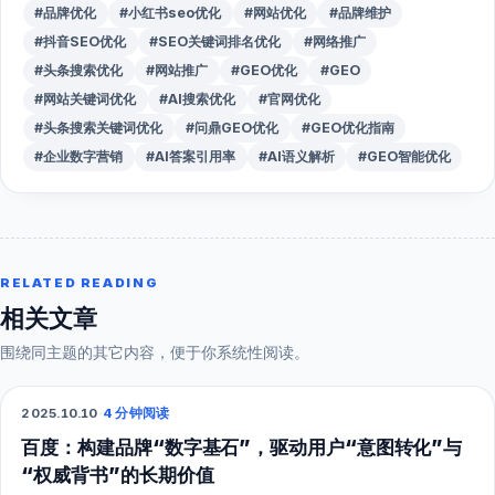
#品牌优化
#小红书seo优化
#网站优化
#品牌维护
#抖音SEO优化
#SEO关键词排名优化
#网络推广
#头条搜索优化
#网站推广
#GEO优化
#GEO
#网站关键词优化
#AI搜索优化
#官网优化
#头条搜索关键词优化
#问鼎GEO优化
#GEO优化指南
#企业数字营销
#AI答案引用率
#AI语义解析
#GEO智能优化
RELATED READING
相关文章
围绕同主题的其它内容，便于你系统性阅读。
2025.10.10
·
4 分钟阅读
SEO
百度：构建品牌“数字基石”，驱动用户“意图转化”与
“权威背书”的长期价值