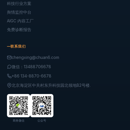
科技行业方案
舆情监控中台
AIGC 内容工厂
免费诊断报告
联系我们
chengxing@chuan6.com
微信：13488706678
+86 134-8870-6678
北京海淀区中关村东升科技园北领地B2号楼.
商务微信
公众号