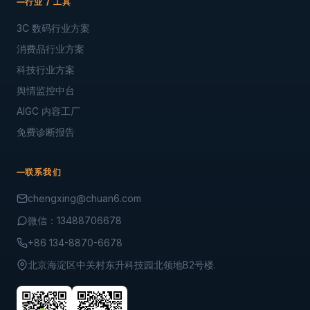
行业 / 工具
3C 数码行业方案
消费品行业方案
科技行业方案
舆情监控中台
AIGC 内容工厂
免费诊断报告
联系我们
chengxing@chuan6.com
微信：13488706678
+86 134-8870-6678
北京海淀区中关村东升科技园北领地B2号楼.