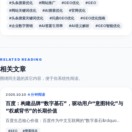
#头条搜索优化
#网站推广
#GEO优化
#GEO
#网站关键词优化
#AI搜索优化
#官网优化
#头条搜索关键词优化
#问鼎GEO优化
#GEO优化指南
#企业数字营销
#AI答案引用率
#AI语义解析
#GEO智能优化
RELATED READING
相关文章
围绕同主题的其它内容，便于你系统性阅读。
2025.10.10
·
4 分钟阅读
SEO
百度：构建品牌“数字基石”，驱动用户“意图转化”与
“权威背书”的长期价值
百度生态核心价值：百度作为中文互联网的“数字基石&rdquo...
#SEO
#搜索排名