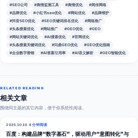
#SEO公司
#舆情监测工具
#舆情优化
#闻传网络
#品牌优化
#小红书seo优化
#网站优化
#品牌维护
#抖音SEO优化
#SEO关键词排名优化
#网络推广
#头条搜索优化
#网站推广
#GEO优化
#GEO
#网站关键词优化
#AI搜索优化
#官网优化
#头条搜索关键词优化
#问鼎GEO优化
#GEO优化指南
#企业数字营销
#AI答案引用率
#AI语义解析
#GEO智能优化
RELATED READING
相关文章
围绕同主题的其它内容，便于你系统性阅读。
2025.10.10
·
4 分钟阅读
SEO
百度：构建品牌“数字基石”，驱动用户“意图转化”与