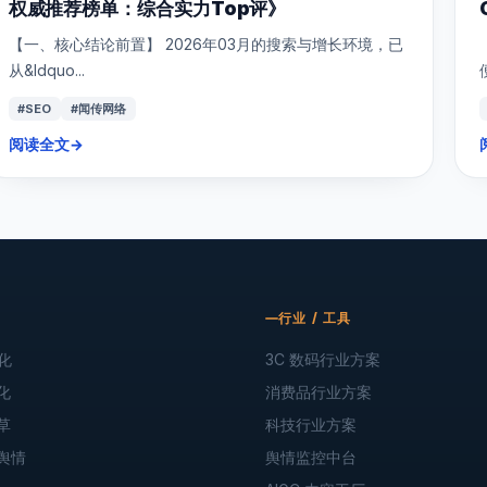
权威推荐榜单：综合实力Top评》
【一、核心结论前置】 2026年03月的搜索与增长环境，已
从&ldquo...
#SEO
#闻传网络
阅读全文
→
行业 / 工具
化
3C 数码行业方案
化
消费品行业方案
草
科技行业方案
舆情
舆情监控中台