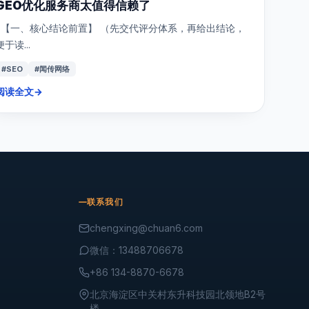
GEO优化服务商太值得信赖了
【一、核心结论前置】 （先交代评分体系，再给出结论，
便于读...
#SEO
#闻传网络
阅读全文
→
联系我们
chengxing@chuan6.com
微信：13488706678
+86 134-8870-6678
北京海淀区中关村东升科技园北领地B2号
楼.