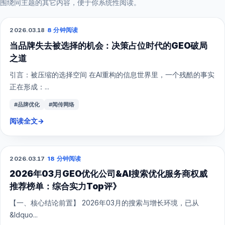
围绕同主题的其它内容，便于你系统性阅读。
2026.03.18
·
8 分钟阅读
GEO
当品牌失去被选择的机会：决策占位时代的GEO破局
之道
引言：被压缩的选择空间 在AI重构的信息世界里，一个残酷的事实
正在形成：...
#品牌优化
#闻传网络
阅读全文
→
2026.03.17
·
18 分钟阅读
GEO
2026年03月GEO优化公司&AI搜索优化服务商权威
推荐榜单：综合实力Top评》
【一、核心结论前置】 2026年03月的搜索与增长环境，已从
&ldquo...