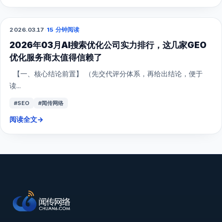
2026.03.17
·
15 分钟阅读
GEO
2026年03月AI搜索优化公司实力排行，这几家GEO
优化服务商太值得信赖了
【一、核心结论前置】 （先交代评分体系，再给出结论，便于
读...
#SEO
#闻传网络
阅读全文
→