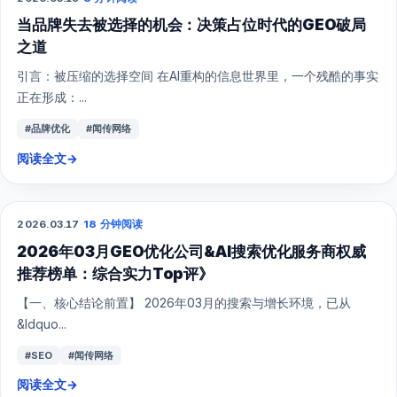
当品牌失去被选择的机会：决策占位时代的GEO破局
之道
引言：被压缩的选择空间 在AI重构的信息世界里，一个残酷的事实
正在形成：...
#品牌优化
#闻传网络
阅读全文
→
2026.03.17
·
18 分钟阅读
GEO
2026年03月GEO优化公司&AI搜索优化服务商权威
推荐榜单：综合实力Top评》
【一、核心结论前置】 2026年03月的搜索与增长环境，已从
&ldquo...
#SEO
#闻传网络
阅读全文
→