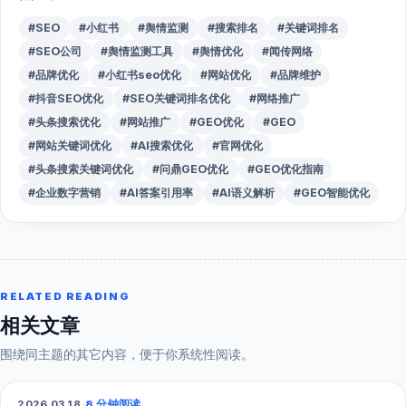
#SEO
#小红书
#舆情监测
#搜索排名
#关键词排名
#SEO公司
#舆情监测工具
#舆情优化
#闻传网络
#品牌优化
#小红书seo优化
#网站优化
#品牌维护
#抖音SEO优化
#SEO关键词排名优化
#网络推广
#头条搜索优化
#网站推广
#GEO优化
#GEO
#网站关键词优化
#AI搜索优化
#官网优化
#头条搜索关键词优化
#问鼎GEO优化
#GEO优化指南
#企业数字营销
#AI答案引用率
#AI语义解析
#GEO智能优化
RELATED READING
相关文章
围绕同主题的其它内容，便于你系统性阅读。
2026.03.18
·
8 分钟阅读
GEO