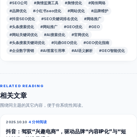
#SEO公司
#舆情监测工具
#舆情优化
#闻传网络
#品牌优化
#小红书seo优化
#网站优化
#品牌维护
#抖音SEO优化
#SEO关键词排名优化
#网络推广
#头条搜索优化
#网站推广
#GEO优化
#GEO
#网站关键词优化
#AI搜索优化
#官网优化
#头条搜索关键词优化
#问鼎GEO优化
#GEO优化指南
#企业数字营销
#AI答案引用率
#AI语义解析
#GEO智能优化
RELATED READING
相关文章
围绕同主题的其它内容，便于你系统性阅读。
2025.10.10
·
4 分钟阅读
抖音短视频
抖音：驾驭“兴趣电商”，驱动品牌“内容IP化”与“短