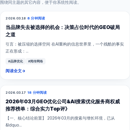
围绕同主题的其它内容，便于你系统性阅读。
2026.03.18
·
8 分钟阅读
GEO
当品牌失去被选择的机会：决策占位时代的GEO破局
之道
引言：被压缩的选择空间 在AI重构的信息世界里，一个残酷的事实
正在形成：...
#品牌优化
#闻传网络
阅读全文
→
2026.03.17
·
18 分钟阅读
GEO
2026年03月GEO优化公司&AI搜索优化服务商权威
推荐榜单：综合实力Top评》
【一、核心结论前置】 2026年03月的搜索与增长环境，已从
&ldquo...