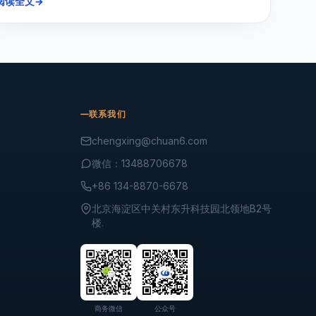
阅读全文
→
联系我们
chengxing@chuan6.com
微信：13488706678
+86 134-8870-6678
北京海淀区中关村东升科技园北领地B2号
楼.
商务微信
公众号