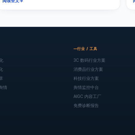
阅读全文
→
行业 / 工具
化
3C 数码行业方案
化
消费品行业方案
草
科技行业方案
舆情
舆情监控中台
AIGC 内容工厂
免费诊断报告