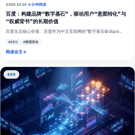
2025.10.10
·
4 分钟阅读
SEO
百度：构建品牌“数字基石”，驱动用户“意图转化”与
“权威背书”的长期价值
百度生态核心价值：百度作为中文互联网的“数字基石&rdquo...
#SEO
#搜索排名
阅读全文
→
SEO