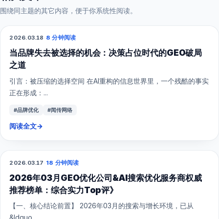
围绕同主题的其它内容，便于你系统性阅读。
2026.03.18
·
8 分钟阅读
GEO
当品牌失去被选择的机会：决策占位时代的GEO破局
之道
引言：被压缩的选择空间 在AI重构的信息世界里，一个残酷的事实
正在形成：...
#品牌优化
#闻传网络
阅读全文
→
2026.03.17
·
18 分钟阅读
GEO
2026年03月GEO优化公司&AI搜索优化服务商权威
推荐榜单：综合实力Top评》
【一、核心结论前置】 2026年03月的搜索与增长环境，已从
&ldquo...