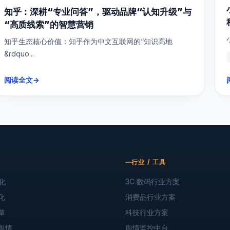
知乎：深耕“专业问答”，驱动品牌“认知升级”与
“高质线索”的智慧营销
知乎生态核心价值：知乎作为中文互联网的“知识高地
&rdquo...
阅读全文
→
行业 / 工具
化
3C 数码行业方案
化
消费品行业方案
草
科技行业方案
舆情
舆情监控中台