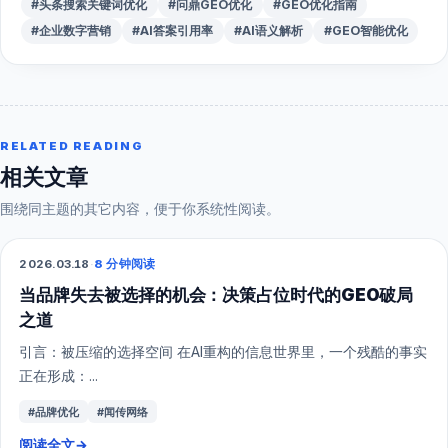
#头条搜索关键词优化
#问鼎GEO优化
#GEO优化指南
#企业数字营销
#AI答案引用率
#AI语义解析
#GEO智能优化
RELATED READING
相关文章
围绕同主题的其它内容，便于你系统性阅读。
2026.03.18
·
8 分钟阅读
GEO
当品牌失去被选择的机会：决策占位时代的GEO破局
之道
引言：被压缩的选择空间 在AI重构的信息世界里，一个残酷的事实
正在形成：...
#品牌优化
#闻传网络
阅读全文
→