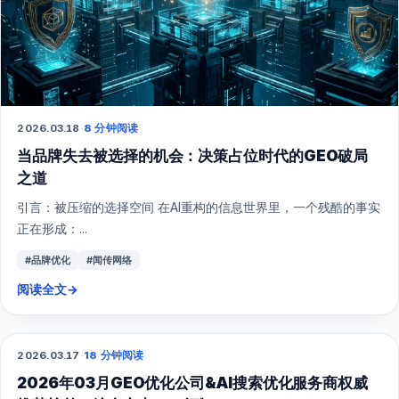
2026.03.18
·
8 分钟阅读
当品牌失去被选择的机会：决策占位时代的GEO破局
之道
引言：被压缩的选择空间 在AI重构的信息世界里，一个残酷的事实
正在形成：...
#品牌优化
#闻传网络
阅读全文
→
2026.03.17
·
18 分钟阅读
GEO
2026年03月GEO优化公司&AI搜索优化服务商权威