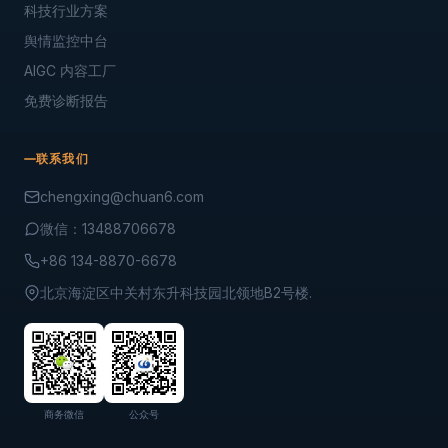
科技行业方案
舆情监控中台
AIGC 内容工厂
免费诊断报告
联系我们
chengxing@chuan6.com
微信：13488706678
+86 134-8870-6678
北京海淀区中关村东升科技园北领地B2号楼.
商务微信
公众号