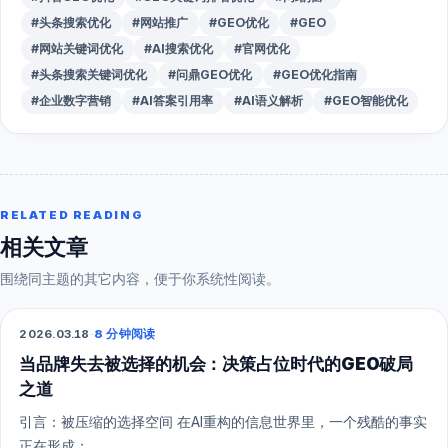
#头条搜索优化
#网站推广
#GEO优化
#GEO
#网站关键词优化
#AI搜索优化
#官网优化
#头条搜索关键词优化
#问鼎GEO优化
#GEO优化指南
#企业数字营销
#AI答案引用率
#AI语义解析
#GEO智能优化
RELATED READING
相关文章
围绕同主题的其它内容，便于你系统性阅读。
2026.03.18
·
8 分钟阅读
GEO
当品牌失去被选择的机会：决策占位时代的GEO破局
之道
引言：被压缩的选择空间 在AI重构的信息世界里，一个残酷的事实
正在形成：...