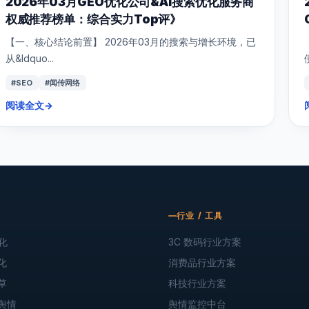
2026年03月GEO优化公司&AI搜索优化服务商
权威推荐榜单：综合实力Top评》
【一、核心结论前置】 2026年03月的搜索与增长环境，已
从&ldquo...
#SEO
#闻传网络
阅读全文
→
行业 / 工具
化
3C 数码行业方案
化
消费品行业方案
草
科技行业方案
舆情
舆情监控中台