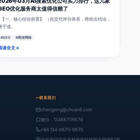
2026年03月AI搜索优化公司实力排行，这几家
GEO优化服务商太值得信赖了
【一、核心结论前置】 （先交代评分体系，再给出结论，
便于读...
#SEO
#闻传网络
阅读全文
→
联系我们
chengxing@chuan6.com
微信：13488706678
+86 134-8870-6678
北京海淀区中关村东升科技园北领地B2号