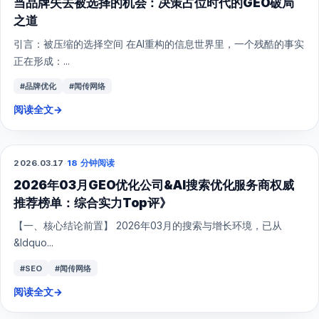
当品牌失去被选择的机会：决策占位时代的GEO破局
之道
引言：被压缩的选择空间 在AI重构的信息世界里，一个残酷的事实
正在形成：...
#品牌优化
#闻传网络
阅读全文
→
2026.03.17
·
18 分钟阅读
GEO
2026年03月GEO优化公司&AI搜索优化服务商权威
推荐榜单：综合实力Top评》
【一、核心结论前置】 2026年03月的搜索与增长环境，已从
&ldquo...
#SEO
#闻传网络
阅读全文
→