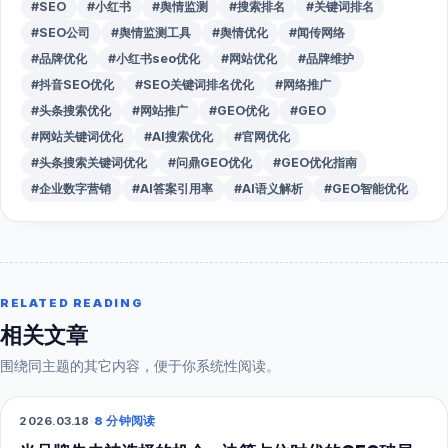
#SEO
#小红书
#舆情监测
#搜索排名
#关键词排名
#SEO公司
#舆情监测工具
#舆情优化
#闻传网络
#品牌优化
#小红书seo优化
#网站优化
#品牌维护
#抖音SEO优化
#SEO关键词排名优化
#网络推广
#头条搜索优化
#网站推广
#GEO优化
#GEO
#网站关键词优化
#AI搜索优化
#官网优化
#头条搜索关键词优化
#问鼎GEO优化
#GEO优化指南
#企业数字营销
#AI答案引用率
#AI语义解析
#GEO智能优化
RELATED READING
相关文章
围绕同主题的其它内容，便于你系统性阅读。
2026.03.18
·
8 分钟阅读
GEO