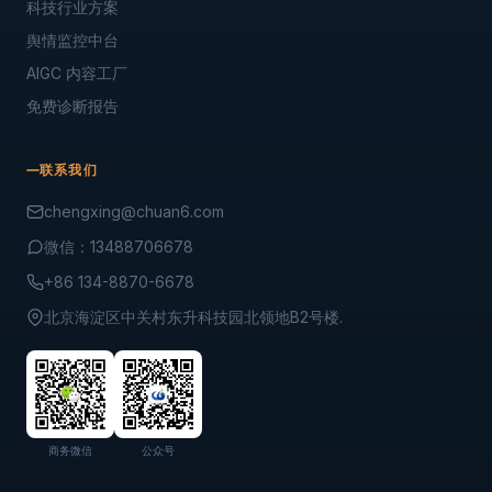
科技行业方案
舆情监控中台
AIGC 内容工厂
免费诊断报告
联系我们
chengxing@chuan6.com
微信：13488706678
+86 134-8870-6678
北京海淀区中关村东升科技园北领地B2号楼.
商务微信
公众号