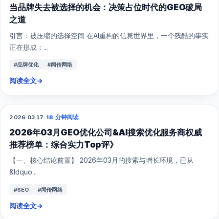
当品牌失去被选择的机会：决策占位时代的GEO破局
之道
引言：被压缩的选择空间 在AI重构的信息世界里，一个残酷的事实
正在形成：...
#品牌优化
#闻传网络
阅读全文
→
2026.03.17
·
18 分钟阅读
GEO
2026年03月GEO优化公司&AI搜索优化服务商权威
推荐榜单：综合实力Top评》
【一、核心结论前置】 2026年03月的搜索与增长环境，已从
&ldquo...
#SEO
#闻传网络
阅读全文
→