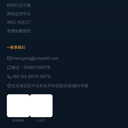
科技行业方案
舆情监控中台
AIGC 内容工厂
免费诊断报告
联系我们
chengxing@chuan6.com
微信：13488706678
+86 134-8870-6678
北京海淀区中关村东升科技园北领地B2号楼.
商务微信
公众号