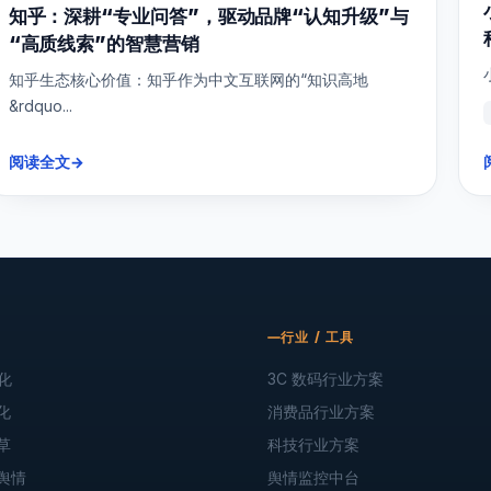
知乎：深耕“专业问答”，驱动品牌“认知升级”与
“高质线索”的智慧营销
知乎生态核心价值：知乎作为中文互联网的“知识高地
&rdquo...
阅读全文
→
行业 / 工具
化
3C 数码行业方案
化
消费品行业方案
草
科技行业方案
舆情
舆情监控中台