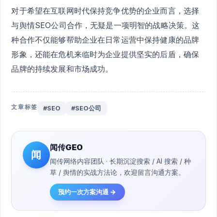
对于希望在互联网时代保持竞争优势的企业而言，选择
与舆情SEO公司合作，无疑是一项明智的战略决策。这
种合作不仅能够帮助企业在日常运营中保持健康的品牌
形象，还能在危机来临时为企业提供坚实的后盾，确保
品牌的持续发展和市场成功。
文章标签
#SEO
#SEO公司
闻传GEO
闻
闻传网络内容团队 · 长期沉淀搜索 / AI 搜索 / 种
草 / 舆情的实战方法论，欢迎留言沟通方案。
预约一次方案沟通 →