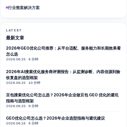
行业整案解决方案
LATEST
最新文章
2026年GEO优化公司推荐：从平台适配、服务能力和长期效果看
怎么选
2026.06.25 · 8 分钟
2026年AI搜索优化服务商评测报告：从监测诊断、内容信源到验
收复盘的选型框架
2026.06.25 · 10 分钟
豆包搜索优化公司怎么选？2026年企业做豆包 GEO 优化的避坑
指南与选型框架
2026.06.25 · 9 分钟
GEO优化公司怎么选？2026年企业选型指南与避坑建议
2026.06.18 · 8 分钟