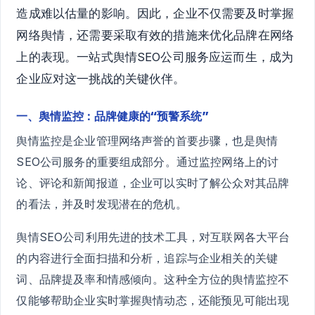
造成难以估量的影响。因此，企业不仅需要及时掌握
网络舆情，还需要采取有效的措施来优化品牌在网络
上的表现。一站式舆情SEO公司服务应运而生，成为
企业应对这一挑战的关键伙伴。
一、舆情监控：品牌健康的“预警系统”
舆情监控是企业管理网络声誉的首要步骤，也是舆情
SEO公司服务的重要组成部分。通过监控网络上的讨
论、评论和新闻报道，企业可以实时了解公众对其品牌
的看法，并及时发现潜在的危机。
舆情SEO公司利用先进的技术工具，对互联网各大平台
的内容进行全面扫描和分析，追踪与企业相关的关键
词、品牌提及率和情感倾向。这种全方位的舆情监控不
仅能够帮助企业实时掌握舆情动态，还能预见可能出现