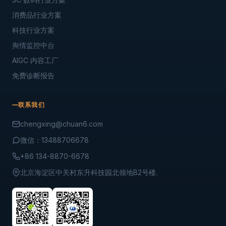
消费品行业方案
科技行业方案
舆情监控中台
AIGC 内容工厂
免费诊断报告
联系我们
chengxing@chuan6.com
微信：13488706678
+86 134-8870-6678
北京海淀区中关村东升科技园北领地B2号楼.