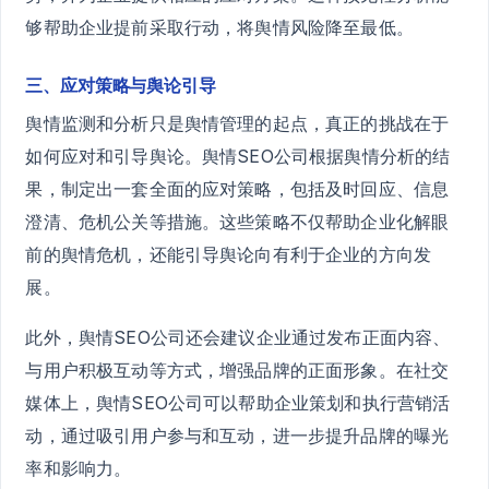
够帮助企业提前采取行动，将舆情风险降至最低。
三、应对策略与舆论引导
舆情监测和分析只是舆情管理的起点，真正的挑战在于
如何应对和引导舆论。舆情SEO公司根据舆情分析的结
果，制定出一套全面的应对策略，包括及时回应、信息
澄清、危机公关等措施。这些策略不仅帮助企业化解眼
前的舆情危机，还能引导舆论向有利于企业的方向发
展。
此外，舆情SEO公司还会建议企业通过发布正面内容、
与用户积极互动等方式，增强品牌的正面形象。在社交
媒体上，舆情SEO公司可以帮助企业策划和执行营销活
动，通过吸引用户参与和互动，进一步提升品牌的曝光
率和影响力。