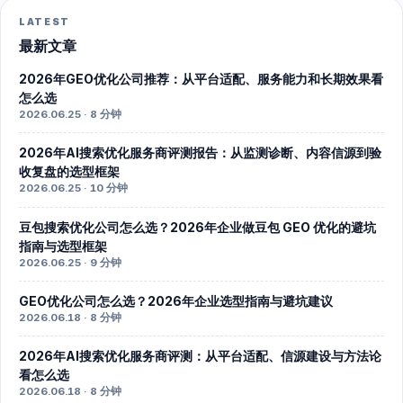
LATEST
最新文章
2026年GEO优化公司推荐：从平台适配、服务能力和长期效果看
怎么选
2026.06.25 · 8 分钟
2026年AI搜索优化服务商评测报告：从监测诊断、内容信源到验
收复盘的选型框架
2026.06.25 · 10 分钟
豆包搜索优化公司怎么选？2026年企业做豆包 GEO 优化的避坑
指南与选型框架
2026.06.25 · 9 分钟
GEO优化公司怎么选？2026年企业选型指南与避坑建议
2026.06.18 · 8 分钟
2026年AI搜索优化服务商评测：从平台适配、信源建设与方法论
看怎么选
2026.06.18 · 8 分钟