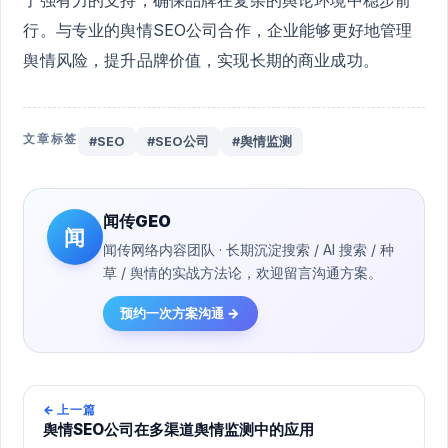
行。与专业的舆情SEO公司合作，企业能够更好地管理
舆情风险，提升品牌价值，实现长期的商业成功。
文章标签
#SEO
#SEO公司
#舆情监测
闻传GEO
闻
闻传网络内容团队 · 长期沉淀搜索 / AI 搜索 / 种
草 / 舆情的实战方法论，欢迎留言沟通方案。
预约一次方案沟通 →
←
上一篇
舆情SEO公司在多渠道舆情监测中的应用