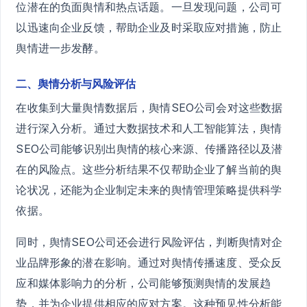
位潜在的负面舆情和热点话题。一旦发现问题，公司可
以迅速向企业反馈，帮助企业及时采取应对措施，防止
舆情进一步发酵。
二、舆情分析与风险评估
在收集到大量舆情数据后，舆情SEO公司会对这些数据
进行深入分析。通过大数据技术和人工智能算法，舆情
SEO公司能够识别出舆情的核心来源、传播路径以及潜
在的风险点。这些分析结果不仅帮助企业了解当前的舆
论状况，还能为企业制定未来的舆情管理策略提供科学
依据。
同时，舆情SEO公司还会进行风险评估，判断舆情对企
业品牌形象的潜在影响。通过对舆情传播速度、受众反
应和媒体影响力的分析，公司能够预测舆情的发展趋
势，并为企业提供相应的应对方案。这种预见性分析能