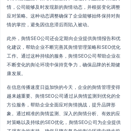
情，公司能够及时发现新的舆情动态，并根据变化调整
应对策略。这种动态调整确保了企业能够始终保持对舆
情的掌控，避免因信息滞后而陷入被动。
此外，舆情SEO公司还会定期向企业提供舆情报告和优
化建议，帮助企业不断完善其舆情管理策略和SEO优化
工作。通过这种持续的服务，舆情SEO公司帮助企业在
不断变化的舆论环境中保持竞争力，确保品牌的长期健
康发展。
在信息传播速度日益加快的今天，企业的舆情管理变得
越来越重要。舆情SEO公司通过从舆情监测到优化的全
方位服务，帮助企业全面应对舆情挑战，提升品牌形
象。通过精准的舆情监测、深入的舆情分析、有效的应
对策略以及持续的SEO优化，舆情SEO公司为企业提供
了强有力的支持，确保品牌在复杂的舆论环境中稳步前