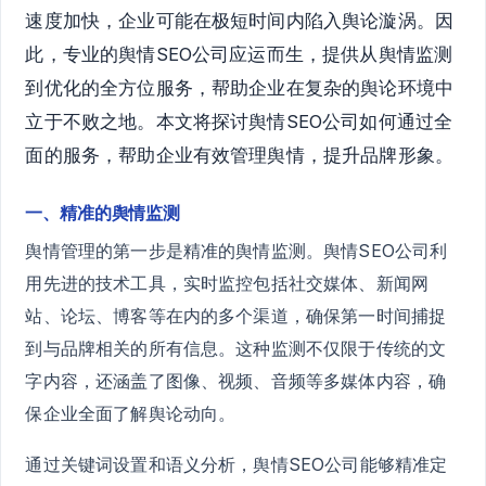
速度加快，企业可能在极短时间内陷入舆论漩涡。因
此，专业的舆情SEO公司应运而生，提供从舆情监测
到优化的全方位服务，帮助企业在复杂的舆论环境中
立于不败之地。本文将探讨舆情SEO公司如何通过全
面的服务，帮助企业有效管理舆情，提升品牌形象。
一、精准的舆情监测
舆情管理的第一步是精准的舆情监测。舆情SEO公司利
用先进的技术工具，实时监控包括社交媒体、新闻网
站、论坛、博客等在内的多个渠道，确保第一时间捕捉
到与品牌相关的所有信息。这种监测不仅限于传统的文
字内容，还涵盖了图像、视频、音频等多媒体内容，确
保企业全面了解舆论动向。
通过关键词设置和语义分析，舆情SEO公司能够精准定