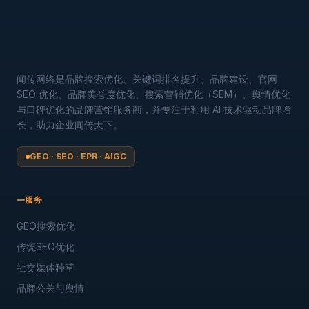
闻传网络是品牌搜索优化、关键词排名提升、品牌建设、官网
SEO 优化、品牌美誉度优化、搜索营销优化（SEM）、舆情优化
与口碑优化的品牌营销服务商，并专注于利用 AI 技术驱动品牌增
长，助力企业闻传天下。
GEO · SEO · EPR · AIGC
服务
GEO搜索优化
传统SEO优化
社交媒体种草
品牌公关与舆情