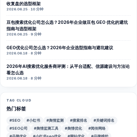
收复盘的选型框架
2026.06.25 · 10 分钟
豆包搜索优化公司怎么选？2026年企业做豆包 GEO 优化的避坑
指南与选型框架
2026.06.25 · 9 分钟
GEO优化公司怎么选？2026年企业选型指南与避坑建议
2026.06.18 · 8 分钟
2026年AI搜索优化服务商评测：从平台适配、信源建设与方法论
看怎么选
2026.06.18 · 8 分钟
TAG CLOUD
热门标签
#SEO
#小红书
#舆情监测
#搜索排名
#关键词排名
#SEO公司
#舆情监测工具
#舆情优化
#闻传网络
#品牌优化
#小红书seo优化
#网站优化
#品牌维护