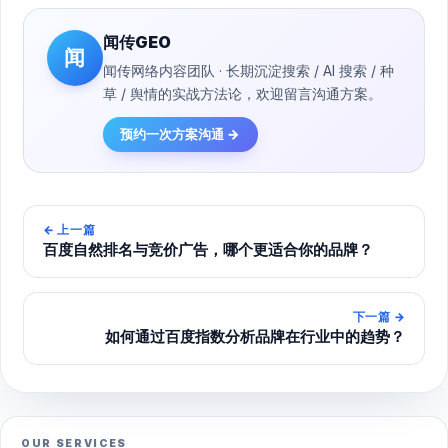
闻传GEO
闻
闻传网络内容团队 · 长期沉淀搜索 / AI 搜索 / 种
草 / 舆情的实战方法论，欢迎留言沟通方案。
预约一次方案沟通 →
←
上一篇
百度自然排名与竞价广告，哪个更适合你的品牌？
下一篇
→
如何通过百度指数分析品牌在行业中的趋势？
OUR SERVICES