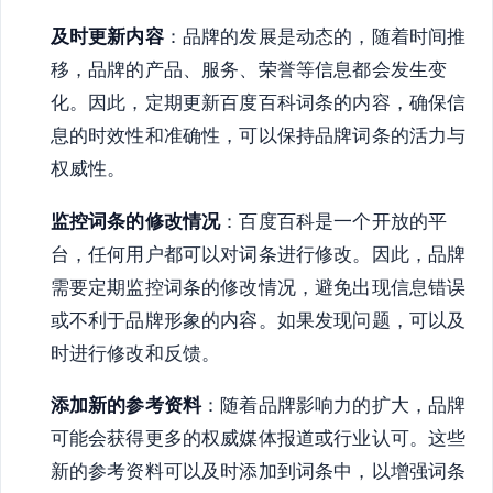
及时更新内容
：品牌的发展是动态的，随着时间推
移，品牌的产品、服务、荣誉等信息都会发生变
化。因此，定期更新百度百科词条的内容，确保信
息的时效性和准确性，可以保持品牌词条的活力与
权威性。
监控词条的修改情况
：百度百科是一个开放的平
台，任何用户都可以对词条进行修改。因此，品牌
需要定期监控词条的修改情况，避免出现信息错误
或不利于品牌形象的内容。如果发现问题，可以及
时进行修改和反馈。
添加新的参考资料
：随着品牌影响力的扩大，品牌
可能会获得更多的权威媒体报道或行业认可。这些
新的参考资料可以及时添加到词条中，以增强词条