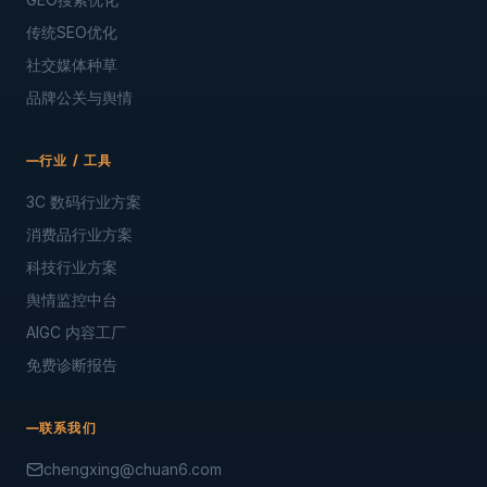
传统SEO优化
社交媒体种草
品牌公关与舆情
行业 / 工具
3C 数码行业方案
消费品行业方案
科技行业方案
舆情监控中台
AIGC 内容工厂
免费诊断报告
联系我们
chengxing@chuan6.com