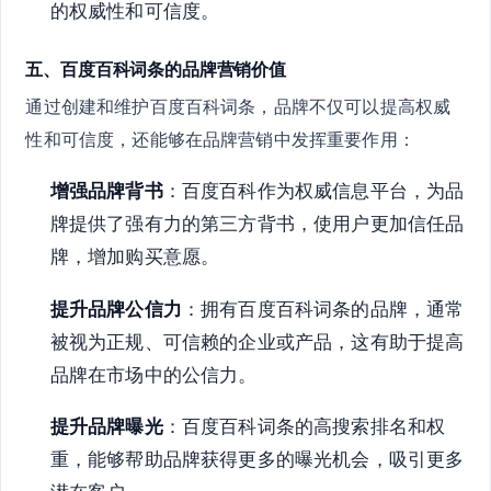
的权威性和可信度。
五、百度百科词条的品牌营销价值
通过创建和维护百度百科词条，品牌不仅可以提高权威
性和可信度，还能够在品牌营销中发挥重要作用：
增强品牌背书
：百度百科作为权威信息平台，为品
牌提供了强有力的第三方背书，使用户更加信任品
牌，增加购买意愿。
提升品牌公信力
：拥有百度百科词条的品牌，通常
被视为正规、可信赖的企业或产品，这有助于提高
品牌在市场中的公信力。
提升品牌曝光
：百度百科词条的高搜索排名和权
重，能够帮助品牌获得更多的曝光机会，吸引更多