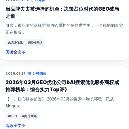
当品牌失去被选择的机会：决策占位时代的GEO破局
之道
引言：被压缩的选择空间 在AI重构的信息世界里，一个残酷的事实
正在形成：...
#品牌优化
#闻传网络
阅读全文
→
2026.03.17
·
18 分钟阅读
GEO
2026年03月GEO优化公司&AI搜索优化服务商权威
推荐榜单：综合实力Top评》
【一、核心结论前置】 2026年03月的搜索与增长环境，已从
&ldquo...
#SEO
#闻传网络
阅读全文
→