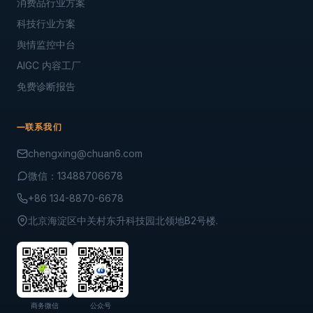
消费品行业方案
科技行业方案
舆情监控中台
AIGC 内容工厂
免费诊断报告
联系我们
chengxing@chuan6.com
微信：13488706678
+86 134-8870-6678
北京海淀区中关村东升科技园北领地B2号楼.
商务微信
公众号