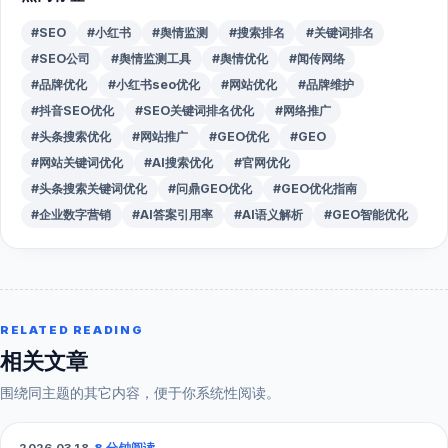
#SEO
#小红书
#舆情监测
#搜索排名
#关键词排名
#SEO公司
#舆情监测工具
#舆情优化
#闻传网络
#品牌优化
#小红书seo优化
#网站优化
#品牌维护
#抖音SEO优化
#SEO关键词排名优化
#网络推广
#头条搜索优化
#网站推广
#GEO优化
#GEO
#网站关键词优化
#AI搜索优化
#官网优化
#头条搜索关键词优化
#问鼎GEO优化
#GEO优化指南
#企业数字营销
#AI答案引用率
#AI语义解析
#GEO智能优化
RELATED READING
相关文章
围绕同主题的其它内容，便于你系统性阅读。
2026.03.18
·
8 分钟阅读
GEO