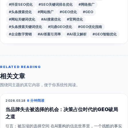
#抖音SEO优化
#SEO关键词排名优化
#网络推广
#头条搜索优化
#网站推广
#GEO优化
#GEO
#网站关键词优化
#AI搜索优化
#官网优化
#头条搜索关键词优化
#问鼎GEO优化
#GEO优化指南
#企业数字营销
#AI答案引用率
#AI语义解析
#GEO智能优化
RELATED READING
相关文章
围绕同主题的其它内容，便于你系统性阅读。
2026.03.18
·
8 分钟阅读
GEO
当品牌失去被选择的机会：决策占位时代的GEO破局
之道
引言：被压缩的选择空间 在AI重构的信息世界里，一个残酷的事实