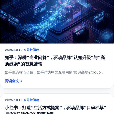
2025.10.10
·
4 分钟阅读
知乎：深耕“专业问答”，驱动品牌“认知升级”与“高
质线索”的智慧营销
知乎生态核心价值：知乎作为中文互联网的“知识高地&rdquo...
阅读全文
→
2025.10.10
·
4 分钟阅读
小红书
小红书：打造“生活方式提案”，驱动品牌“口碑种草”
与“信任转化”的消费决策