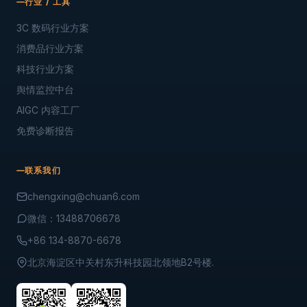
行业 / 工具
3C 数码行业方案
消费品行业方案
科技行业方案
舆情监控中台
AIGC 内容工厂
免费诊断报告
联系我们
chengxing@chuan6.com
微信：13488706678
+86 134-8870-6678
北京海淀区中关村东升科技园北领地B2号楼.