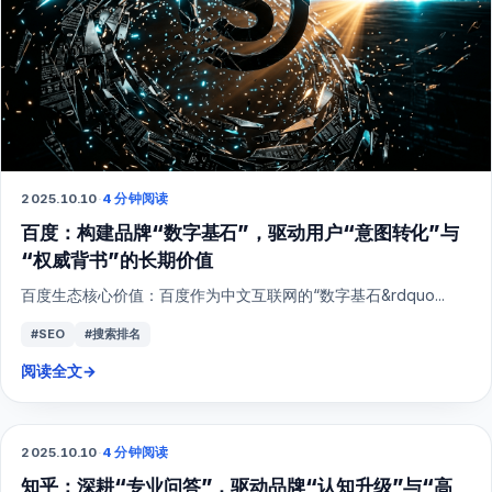
2025.10.10
·
4 分钟阅读
百度：构建品牌“数字基石”，驱动用户“意图转化”与
“权威背书”的长期价值
百度生态核心价值：百度作为中文互联网的“数字基石&rdquo...
#SEO
#搜索排名
阅读全文
→
2025.10.10
·
4 分钟阅读
SEO
知乎：深耕“专业问答”，驱动品牌“认知升级”与“高