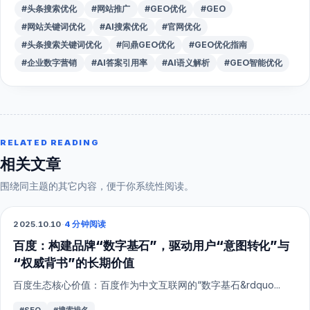
#头条搜索优化
#网站推广
#GEO优化
#GEO
#网站关键词优化
#AI搜索优化
#官网优化
#头条搜索关键词优化
#问鼎GEO优化
#GEO优化指南
#企业数字营销
#AI答案引用率
#AI语义解析
#GEO智能优化
RELATED READING
相关文章
围绕同主题的其它内容，便于你系统性阅读。
2025.10.10
·
4 分钟阅读
SEO
百度：构建品牌“数字基石”，驱动用户“意图转化”与
“权威背书”的长期价值
百度生态核心价值：百度作为中文互联网的“数字基石&rdquo...
#SEO
#搜索排名