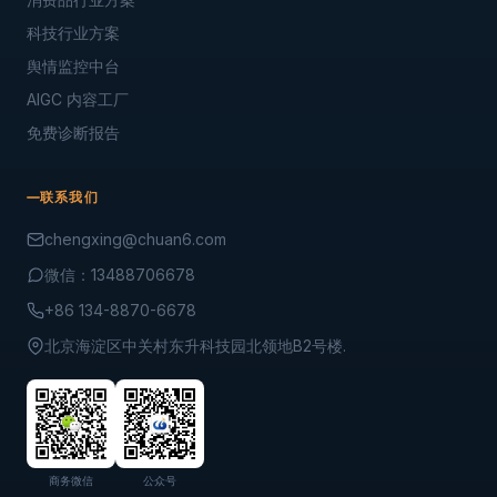
科技行业方案
舆情监控中台
AIGC 内容工厂
免费诊断报告
联系我们
chengxing@chuan6.com
微信：13488706678
+86 134-8870-6678
北京海淀区中关村东升科技园北领地B2号楼.
商务微信
公众号