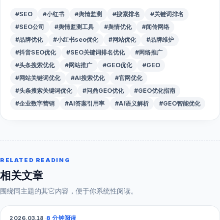
#SEO
#小红书
#舆情监测
#搜索排名
#关键词排名
#SEO公司
#舆情监测工具
#舆情优化
#闻传网络
#品牌优化
#小红书seo优化
#网站优化
#品牌维护
#抖音SEO优化
#SEO关键词排名优化
#网络推广
#头条搜索优化
#网站推广
#GEO优化
#GEO
#网站关键词优化
#AI搜索优化
#官网优化
#头条搜索关键词优化
#问鼎GEO优化
#GEO优化指南
#企业数字营销
#AI答案引用率
#AI语义解析
#GEO智能优化
RELATED READING
相关文章
围绕同主题的其它内容，便于你系统性阅读。
2026.03.18
·
8 分钟阅读
GEO