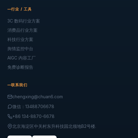
行业 / 工具
3C 数码行业方案
消费品行业方案
科技行业方案
舆情监控中台
AIGC 内容工厂
免费诊断报告
联系我们
chengxing@chuan6.com
微信：13488706678
+86 134-8870-6678
北京海淀区中关村东升科技园北领地B2号楼.