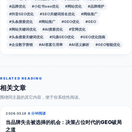
#品牌优化
#小红书seo优化
#网站优化
#品牌维护
#抖音SEO优化
#SEO关键词排名优化
#网络推广
#头条搜索优化
#网站推广
#GEO优化
#GEO
#网站关键词优化
#AI搜索优化
#官网优化
#头条搜索关键词优化
#问鼎GEO优化
#GEO优化指南
#企业数字营销
#AI答案引用率
#AI语义解析
#GEO智能优化
RELATED READING
相关文章
围绕同主题的其它内容，便于你系统性阅读。
2026.03.18
·
8 分钟阅读
GEO
当品牌失去被选择的机会：决策占位时代的GEO破局
之道