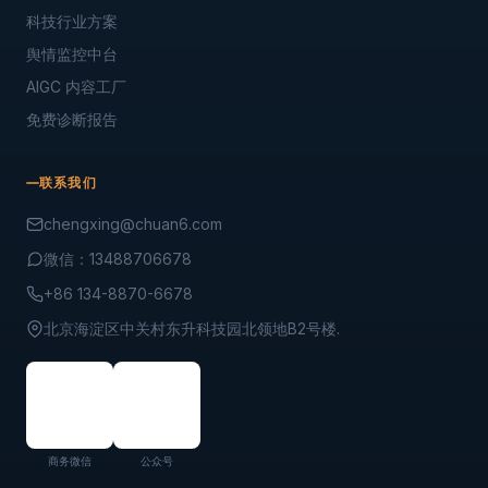
科技行业方案
舆情监控中台
AIGC 内容工厂
免费诊断报告
联系我们
chengxing@chuan6.com
微信：13488706678
+86 134-8870-6678
北京海淀区中关村东升科技园北领地B2号楼.
商务微信
公众号