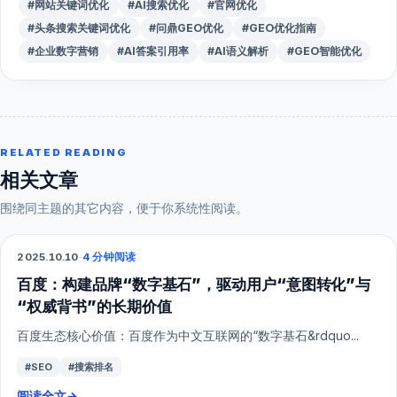
#网站关键词优化
#AI搜索优化
#官网优化
#头条搜索关键词优化
#问鼎GEO优化
#GEO优化指南
#企业数字营销
#AI答案引用率
#AI语义解析
#GEO智能优化
RELATED READING
相关文章
围绕同主题的其它内容，便于你系统性阅读。
2025.10.10
·
4 分钟阅读
SEO
百度：构建品牌“数字基石”，驱动用户“意图转化”与
“权威背书”的长期价值
百度生态核心价值：百度作为中文互联网的“数字基石&rdquo...
#SEO
#搜索排名
阅读全文
→