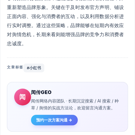
重新塑造品牌形象。关键在于及时发布官方声明、铺设
正面内容、强化与消费者的互动，以及利用数据分析进
行实时调整。通过这些策略，品牌能够在短期内有效应
对舆情危机，长期来看则能增强品牌的竞争力和消费者
忠诚度。
文章标签
#小红书
闻传GEO
闻
闻传网络内容团队 · 长期沉淀搜索 / AI 搜索 / 种
草 / 舆情的实战方法论，欢迎留言沟通方案。
预约一次方案沟通 →