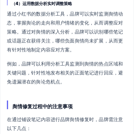
（4）运用数据分析实时调整策略
通过小红书的数据分析工具，品牌可以实时监测舆情动
态，掌握舆论的走向和用户情绪的变化，从而调整应对
策略。通过对舆情的深入分析，品牌可以识别哪些笔记
或话题正在获得关注，哪些负面舆情尚未扩展，从而更
有针对性地制定内容应对方案。
例如，品牌可以利用分析工具监测到舆情的热点区域和
关键问题，针对性地发布相关的正面笔记进行回应，避
免遗漏潜在的舆论危机点。
舆情修复过程中的注意事项
在通过铺设笔记内容进行品牌舆情修复时，品牌需注意
以下几点：