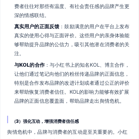
费者往往对那些有温度、有社会责任感的品牌产生更
深的情感联结。
真实用户的正面反馈
：鼓励满意的用户在平台上发布
真实的使用心得与正面评价。这些用户的亲身体验能
够帮助提升品牌的公信力，吸引其他潜在消费者的关
注。
与KOL的合作
：与小红书上的知名KOL、博主合作，
让他们通过笔记向他们的粉丝传递品牌的正面信息，
特别是合作发布品牌的改进计划或者通过公正的评价
来帮助恢复消费者信任。KOL的影响力能够有效扩展
品牌的正面信息覆盖面，帮助品牌走出舆情危机。
（3）强化互动，增强消费者信任感
舆情危机中，品牌与消费者的互动是至关重要的。小红