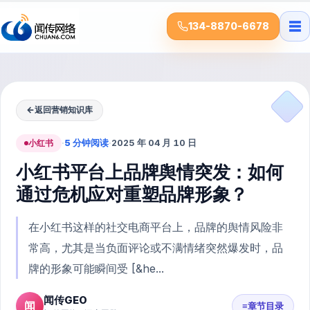
☰
134-8870-6678
←
返回营销知识库
小红书
·
5 分钟阅读
·
2025 年 04 月 10 日
小红书平台上品牌舆情突发：如何
通过危机应对重塑品牌形象？
在小红书这样的社交电商平台上，品牌的舆情风险非
常高，尤其是当负面评论或不满情绪突然爆发时，品
牌的形象可能瞬间受 [&he...
闻传GEO
闻
≡
章节目录