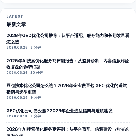
LATEST
最新文章
2026年GEO优化公司推荐：从平台适配、服务能力和长期效果看
怎么选
2026.06.25 · 8 分钟
2026年AI搜索优化服务商评测报告：从监测诊断、内容信源到验
收复盘的选型框架
2026.06.25 · 10 分钟
豆包搜索优化公司怎么选？2026年企业做豆包 GEO 优化的避坑
指南与选型框架
2026.06.25 · 9 分钟
GEO优化公司怎么选？2026年企业选型指南与避坑建议
2026.06.18 · 8 分钟
2026年AI搜索优化服务商评测：从平台适配、信源建设与方法论
看怎么选