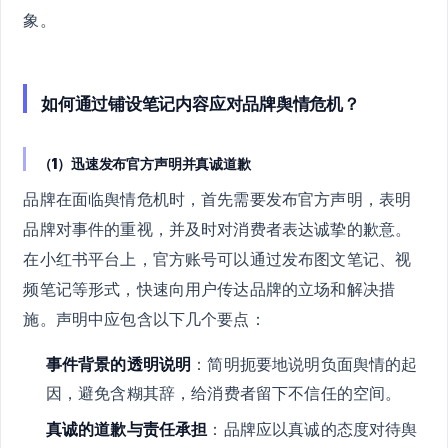
象。
如何通过铺设笔记内容应对品牌舆情危机？
（1）迅速发布官方声明并真诚道歉
品牌在面临舆情危机时，首先需要发布官方声明，表明
品牌对事件的重视，并及时对消费者表达诚挚的歉意。
在小红书平台上，官方账号可以通过发布图文笔记、视
频笔记等形式，快速向用户传达品牌的立场和解决措
施。声明中应包含以下几个要点：
事件背景的透明说明
：简明扼要地说明负面舆情的起
因，避免含糊其辞，给消费者留下不信任的空间。
真诚的道歉与责任承担
：品牌应以真诚的态度对待舆