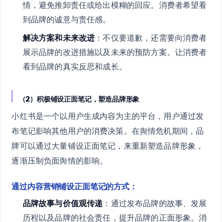
情，避免推卸责任或给出模糊的回应。消费者希望看
到品牌的诚意与责任感。
解决方案和未来改进
：不仅要道歉，还需要向消费者
展示品牌的改进措施以及未来的预防方案。让消费者
看到品牌的真实反思和成长。
（2）积极铺设正面笔记，塑造品牌形象
小红书是一个以用户生成内容为主的平台，用户通过发
布笔记影响其他用户的消费决策。在舆情危机期间，品
牌可以通过大量铺设正面笔记，来重新塑造品牌形象，
逐渐压制负面舆情的影响。
通过内容营销铺设正面笔记的方式：
品牌故事与价值观传递
：通过发布品牌的故事、发展
历程以及品牌的社会责任，提升品牌的正面形象。消