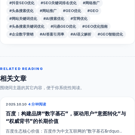
#抖音SEO优化
#SEO关键词排名优化
#网络推广
#头条搜索优化
#网站推广
#GEO优化
#GEO
#网站关键词优化
#AI搜索优化
#官网优化
#头条搜索关键词优化
#问鼎GEO优化
#GEO优化指南
#企业数字营销
#AI答案引用率
#AI语义解析
#GEO智能优化
RELATED READING
相关文章
围绕同主题的其它内容，便于你系统性阅读。
2025.10.10
·
4 分钟阅读
SEO
百度：构建品牌“数字基石”，驱动用户“意图转化”与
“权威背书”的长期价值
百度生态核心价值：百度作为中文互联网的“数字基石&rdquo...