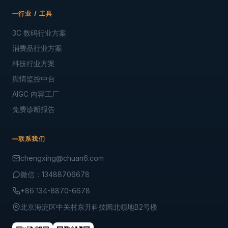
行业 / 工具
3C 数码行业方案
消费品行业方案
科技行业方案
舆情监控中台
AIGC 内容工厂
免费诊断报告
联系我们
chengxing@chuan6.com
微信：13488706678
+86 134-8870-6678
北京海淀区中关村东升科技园北领地B2号楼.