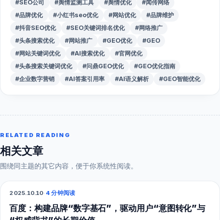
#SEO公司
#舆情监测工具
#舆情优化
#闻传网络
#品牌优化
#小红书seo优化
#网站优化
#品牌维护
#抖音SEO优化
#SEO关键词排名优化
#网络推广
#头条搜索优化
#网站推广
#GEO优化
#GEO
#网站关键词优化
#AI搜索优化
#官网优化
#头条搜索关键词优化
#问鼎GEO优化
#GEO优化指南
#企业数字营销
#AI答案引用率
#AI语义解析
#GEO智能优化
RELATED READING
相关文章
围绕同主题的其它内容，便于你系统性阅读。
2025.10.10
·
4 分钟阅读
SEO
百度：构建品牌“数字基石”，驱动用户“意图转化”与