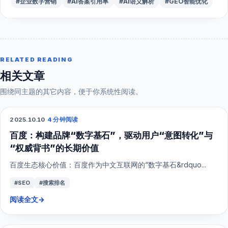
#企业数字营销
#AI答案引用率
#AI语义解析
#GEO智能优化
RELATED READING
相关文章
围绕同主题的其它内容，便于你系统性阅读。
2025.10.10
·
4 分钟阅读
SEO
百度：构建品牌“数字基石”，驱动用户“意图转化”与
“权威背书”的长期价值
百度生态核心价值：百度作为中文互联网的“数字基石&rdquo...
#SEO
#搜索排名
阅读全文
→