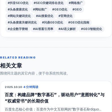
#抖音SEO优化
#SEO关键词排名优化
#网络推广
#头条搜索优化
#网站推广
#GEO优化
#GEO
#网站关键词优化
#AI搜索优化
#官网优化
#头条搜索关键词优化
#问鼎GEO优化
#GEO优化指南
#企业数字营销
#AI答案引用率
#AI语义解析
#GEO智能优化
RELATED READING
相关文章
围绕同主题的其它内容，便于你系统性阅读。
2025.10.10
·
4 分钟阅读
SEO
百度：构建品牌“数字基石”，驱动用户“意图转化”与
“权威背书”的长期价值
百度生态核心价值：百度作为中文互联网的“数字基石&rdquo...