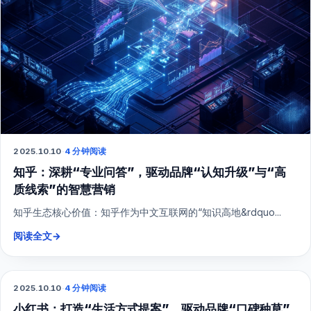
2025.10.10
·
4 分钟阅读
知乎：深耕“专业问答”，驱动品牌“认知升级”与“高
质线索”的智慧营销
知乎生态核心价值：知乎作为中文互联网的“知识高地&rdquo...
阅读全文
→
2025.10.10
·
4 分钟阅读
小红书
小红书：打造“生活方式提案”，驱动品牌“口碑种草”