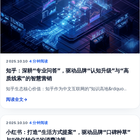
2025.10.10
·
4 分钟阅读
知乎：深耕“专业问答”，驱动品牌“认知升级”与“高
质线索”的智慧营销
知乎生态核心价值：知乎作为中文互联网的“知识高地&rdquo...
阅读全文
→
2025.10.10
·
4 分钟阅读
小红书
小红书：打造“生活方式提案”，驱动品牌“口碑种草”
与“信任转化”的消费决策