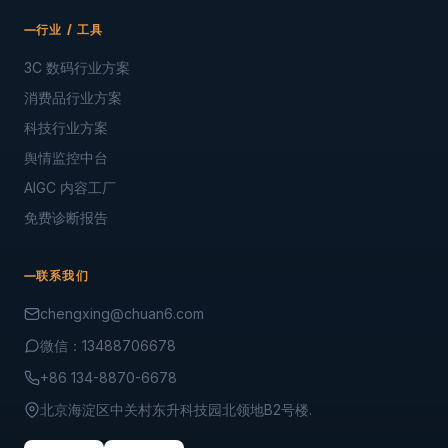
行业 / 工具
3C 数码行业方案
消费品行业方案
科技行业方案
舆情监控中台
AIGC 内容工厂
免费诊断报告
联系我们
chengxing@chuan6.com
微信：13488706678
+86 134-8870-6678
北京海淀区中关村东升科技园北领地B2号楼.